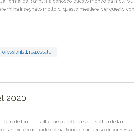
talia , ormai da 3 anni, ma conosco questo mondo da molti più
lare mi ha insegnato molto di questo mestiere, per questo conos
rofessionisti
,
realestate
el 2020
lore dell’anno, quello che più influenzerà i settori della mod
icurante», che infonde calma, fiducia e un senso di connessi