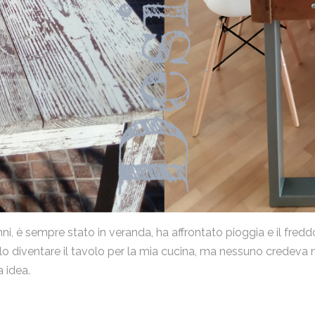
Nome
Email
Messaggio
Ho letto la
Privacy Policy
e acconsento al trattamento dei
ni, è sempre stato in veranda, ha affrontato pioggia e il freddo
miei dati personali.
arlo diventare il tavolo per la mia cucina, ma nessuno credeva 
Invia
 idea.