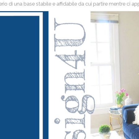
erio di una base stabile e affidabile da cui partire mentre ci a