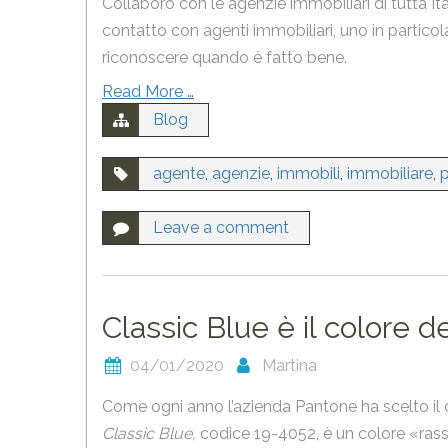
Collaboro con le agenzie immobiliari di tutta I
contatto con agenti immobiliari, uno in partico
riconoscere quando è fatto bene.
Read More …
Blog
agente
,
agenzie
,
immobili
,
immobiliare
,
p
Leave a comment
Classic Blue è il colore d
04/01/2020
Martina
Come ogni anno l’azienda Pantone ha scelto il co
Classic Blue,
codice 19-4052, è un colore «rass