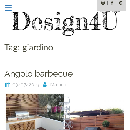
Instagram
Facebo
Pin
Skip
to
content
Tag:
giardino
Angolo barbecue
03/07/2019
Martina