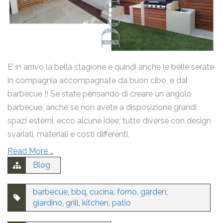
email
Nome
E’ in arrivo la bella stagione e quindi anche le belle serate
in compagnia accompagnate da buon cibo, e dal
barbecue !! Se state pensando di creare un angolo
Email
barbecue, anche se non avete a disposizione grandi
spazi esterni, ecco alcune idee; tutte diverse con design
svariati, materiali e costi differenti.
Messaggio
Read More …
Blog
barbecue
,
bbq
,
cucina
,
forno
,
garden
,
giardino
,
grill
,
kitchen
,
patio
Ho letto la
Privacy Policy
e acconsento al trattamento dei
miei dati personali.