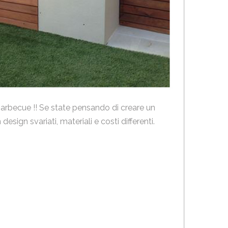
barbecue !! Se state pensando di creare un
ign svariati, materiali e costi differenti.