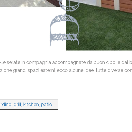
Messaggio
Ho letto la
Privacy Policy
e acconsento al trattamento dei
miei dati personali.
Invia
e belle serate in compagnia accompagnate da buon cibo, e dal 
ne grandi spazi esterni, ecco alcune idee; tutte diverse con des
ardino
,
grill
,
kitchen
,
patio