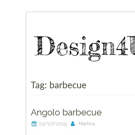
Skip
to
content
Tag:
barbecue
Angolo barbecue
03/07/2019
Martina