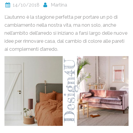
14/10/2018
Martina
L’autunno è la stagione perfetta per portare un pò di
cambiamento nella nostra vita, ma non solo, anche
Ho letto la
Privacy Policy
e acconsento al trattamento dei
miei dati personali.
nell’ambito dell’arredo si iniziano a farsi largo delle nuove
idee per rinnovare casa, dal cambio di colore alle pareti
Invia
ai complementi d’arredo.