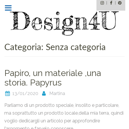
Instagram
Facebo
Pin
Skip
to
content
Categoria:
Senza categoria
Papiro, un materiale ,una
storia. Papyrus
13/01/2020
Martina
Parliamo di un prodotto speciale, insolito e particolare,
ma soprattutto un prodotto locale,della mia terra, quindi
voglio dedicargli un articolo per approfondire
l’argomento e farvelo conoscere.