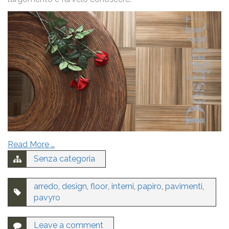
Nome
Email
Messaggio
Read More …
Senza categoria
arredo
,
design
,
floor
,
interni
,
papiro
,
pavimenti
,
pavyro
Ho letto la
Privacy Policy
e acconsento al trattamento dei
miei dati personali.
Leave a comment