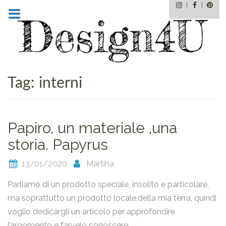
Instagram
Facebo
Pin
Skip
to
content
Tag:
interni
Papiro, un materiale ,una
storia. Papyrus
13/01/2020
Martina
Parliamo di un prodotto speciale, insolito e particolare,
ma soprattutto un prodotto locale,della mia terra, quindi
voglio dedicargli un articolo per approfondire
email
l’argomento e farvelo conoscere.