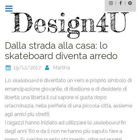
Instagram
Facebo
Pin
Skip
to
content
Dalla strada alla casa: lo
skateboard diventa arredo
19/12/2017
Martina
Lo
skateboard
è diventato un vero e proprio simbolo di
emancipazione giovanile, di ribellione e di desiderio di
libertà: una libertà il cui sapore si gusta dopo
un’acrobazia, nella periferia di una piccola città, assieme
agli amici più stretti.
I ragazzi hanno iniziato ad utilizzare lo
skateboard
fin
dagli anni ’60 e da lì non ne hanno più saputo fare a
meno. Sì, perché questo strumento, oltre ad essere