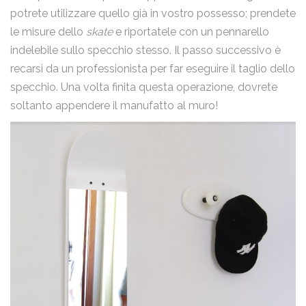
potrete utilizzare quello già in vostro possesso; prendete
le misure dello
skate
e riportatele con un pennarello
indelebile sullo specchio stesso. Il passo successivo è
recarsi da un professionista per far eseguire il taglio dello
specchio. Una volta finita questa operazione, dovrete
soltanto appendere il manufatto al muro!