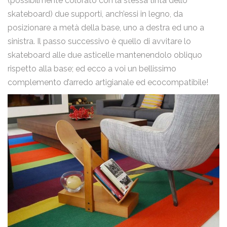
(possibilmente colorato con la stessa tinta dello
skateboard) due supporti, anch’essi in legno, da
posizionare a metà della base, uno a destra ed uno a
sinistra. Il passo successivo è quello di avvitare lo
skateboard alle due asticelle mantenendolo obliquo
rispetto alla base; ed ecco a voi un bellissimo
complemento d’arredo artigianale ed ecocompatibile!