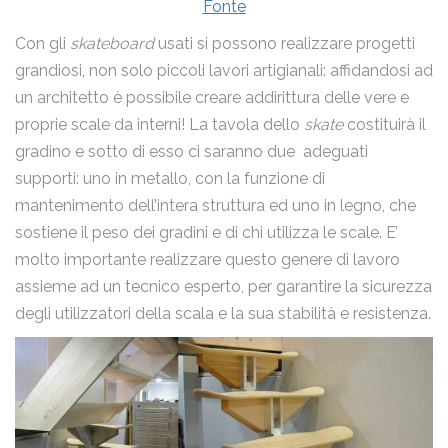
Fonte
Con gli
skateboard
usati si possono realizzare progetti
grandiosi, non solo piccoli lavori artigianali: affidandosi ad
Ho letto la
Privacy Policy
e acconsento al trattamento dei
miei dati personali.
un architetto è possibile creare addirittura delle vere e
proprie scale da interni! La tavola dello
skate
costituirà il
Invia
gradino e sotto di esso ci saranno due adeguati
supporti: uno in metallo, con la funzione di
mantenimento dell’intera struttura ed uno in legno, che
sostiene il peso dei gradini e di chi utilizza le scale. E’
molto importante realizzare questo genere di lavoro
assieme ad un tecnico esperto, per garantire la sicurezza
degli utilizzatori della scala e la sua stabilità e resistenza.