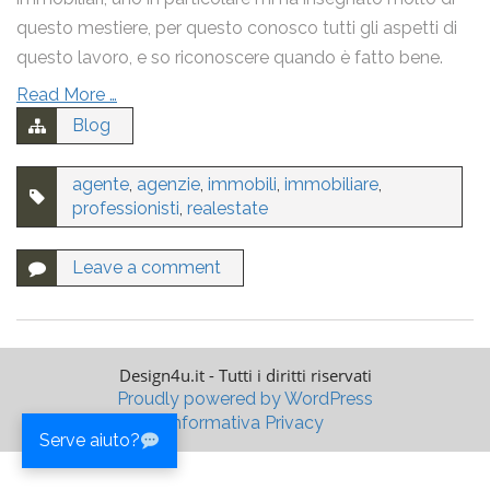
Nome
questo mestiere, per questo conosco tutti gli aspetti di
questo lavoro, e so riconoscere quando è fatto bene.
Read More …
Email
Blog
agente
,
agenzie
,
immobili
,
immobiliare
,
professionisti
,
realestate
Messaggio
Leave a comment
Ho letto la
Privacy Policy
e acconsento al trattamento dei
miei dati personali.
Design4u.it - Tutti i diritti riservati
Proudly powered by WordPress
Invia
Informativa Privacy
Serve aiuto?