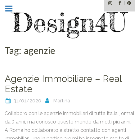
Instagram
Facebo
Pin
Skip
to
content
Tag:
agenzie
Agenzie Immobiliare – Real
Estate
31/01/2020
Martina
email
Collaboro con le agenzie immobiliari di tutta Italia , ormai
da 3 anni, ma conosco questo mondo da molti più anni.
A Roma ho collaborato a stretto contatto con agenti
immobiliari, uno in particolare mi ha insegnato molto di