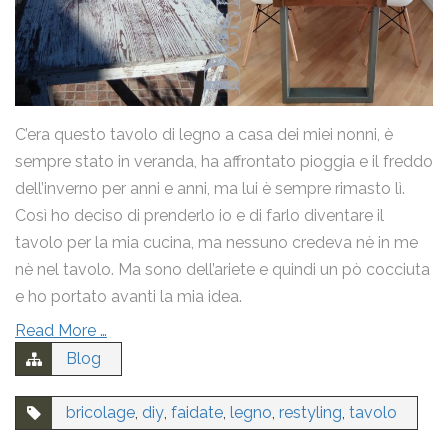
email
Nome
C’era questo tavolo di legno a casa dei miei nonni, è
sempre stato in veranda, ha affrontato pioggia e il freddo
dell’inverno per anni e anni, ma lui è sempre rimasto lì.
Email
Così ho deciso di prenderlo io e di farlo diventare il
tavolo per la mia cucina, ma nessuno credeva nè in me
nè nel tavolo. Ma sono dell’ariete e quindi un pò cocciuta
Messaggio
e ho portato avanti la mia idea.
Read More …
Blog
bricolage
,
diy
,
faidate
,
legno
,
restyling
,
tavolo
Ho letto la
Privacy Policy
e acconsento al trattamento dei
miei dati personali.