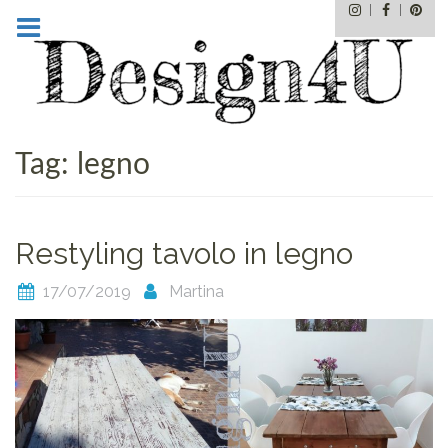
Instagram
Facebo
Pin
Skip
to
content
Tag:
legno
Restyling tavolo in legno
17/07/2019
Martina