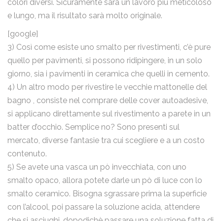
colori diversi. Sicuramente sarà un lavoro più meticoloso
e lungo, ma il risultato sarà molto originale.
[google]
email
3) Così come esiste uno smalto per rivestimenti, c’è pure
quello per pavimenti, si possono ridipingere, in un solo
giorno, sia i pavimenti in ceramica che quelli in cemento.
4) Un altro modo per rivestire le vecchie mattonelle del
Nome
bagno , consiste nel comprare delle cover autoadesive,
si applicano direttamente sul rivestimento a parete in un
batter d’occhio. Semplice no? Sono presenti sul
Email
mercato, diverse fantasie tra cui scegliere e a un costo
contenuto.
5) Se avete una vasca un pò invecchiata, con uno
smalto opaco, allora potete darle un pò di luce con lo
Messaggio
smalto ceramico. Bisogna sgrassare prima la superficie
con l’alcool, poi passare la soluzione acida, attendere
che si asciughi, dopodichè passare una soluzione fatta di