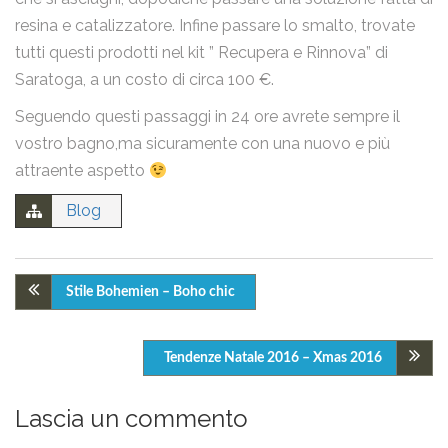
resina e catalizzatore. Infine passare lo smalto, trovate
Ho letto la
Privacy Policy
e acconsento al trattamento dei
tutti questi prodotti nel kit ” Recupera e Rinnova” di
miei dati personali.
Saratoga, a un costo di circa 100 €.
Invia
Seguendo questi passaggi in 24 ore avrete sempre il
vostro bagno,ma sicuramente con una nuovo e più
attraente aspetto
Blog
Stile Bohemien – Boho chic
Tendenze Natale 2016 – Xmas 2016
Lascia un commento