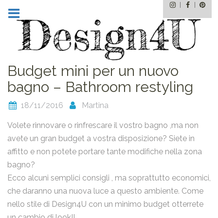
Instagram
Facebo
Pin
Skip
to
content
Budget mini per un nuovo
bagno – Bathroom restyling
18/11/2016
Martina
Volete rinnovare o rinfrescare il vostro bagno ,ma non
avete un gran budget a vostra disposizione? Siete in
affitto e non potete portare tante modifiche nella zona
bagno?
Ecco alcuni semplici consigli , ma soprattutto economici,
che daranno una nuova luce a questo ambiente. Come
nello stile di Design4U con un minimo budget otterrete
un cambio di look!!