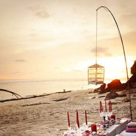
Nome
Email
Messaggio
Ho letto la
Privacy Policy
e acconsento al trattamento dei
miei dati personali.
Invia