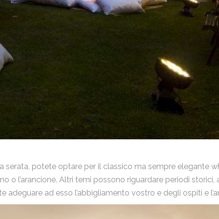
la serata, potete optare per il classico ma sempre elegante whi
email
 o l’arancione. Altri temi possono riguardare periodi storici, ann
te adeguare ad esso l’abbigliamento vostro e degli ospiti e l’a