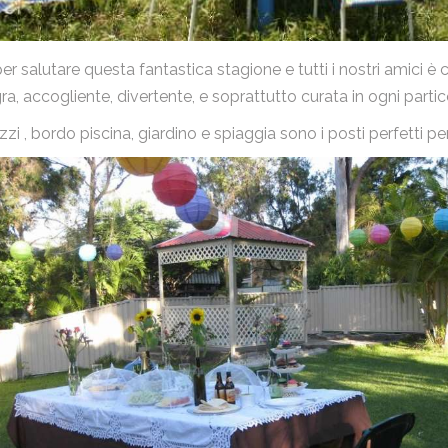
 per salutare questa fantastica stagione e tutti i nostri amici
a, accogliente, divertente, e soprattutto curata in ogni partic
zi , bordo piscina, giardino e spiaggia sono i posti perfetti pe