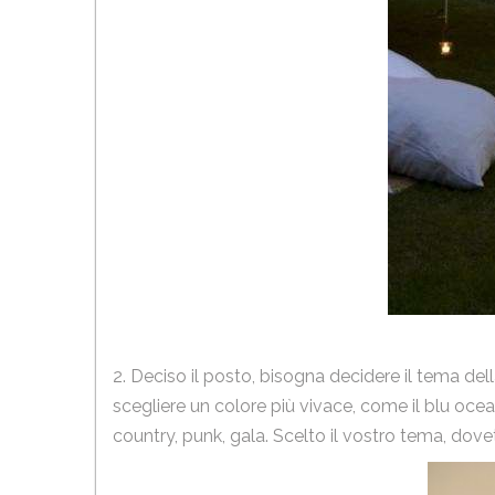
2. Deciso il posto, bisogna decidere il tema del
scegliere un colore più vivace, come il blu oceano
country, punk, gala. Scelto il vostro tema, dove