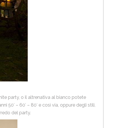
te party, o il altrenativa al bianco potete
i 50′ – 60′ – 80′ e così via, oppure degli stili,
rredo del party.