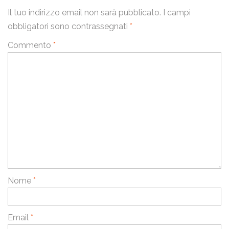
Il tuo indirizzo email non sarà pubblicato.
I campi
obbligatori sono contrassegnati
*
Ho letto la
Privacy Policy
e acconsento al trattamento dei
miei dati personali.
Commento
*
Invia
Nome
*
Email
*