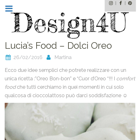
Instagram
Facebo
Pin
Skip
to
content
Lucia’s Food – Dolci Oreo
26/02/2016
Martina
Ecco due idee semplici che potrete realizzare con un
unica ricetta :”Oreo Bon-bon” e “Cuor d’Oreo “!!! I
comfort
food
che tutti cerchiamo in quei momenti in cui solo
qualcosa di cioccolattoso può darci soddisfazione ☺