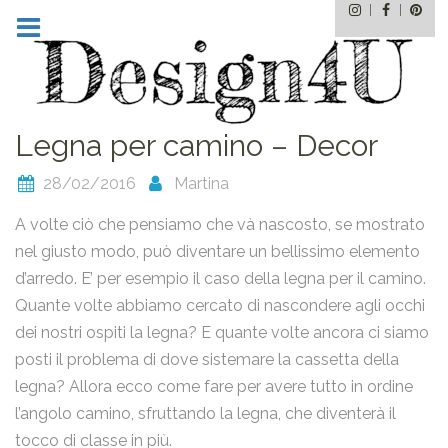
Instagram
Facebo
Pin
Skip
to
content
Legna per camino – Decor
28/02/2016
Martina
A volte ciò che pensiamo che và nascosto, se mostrato
nel giusto modo, può diventare un bellissimo elemento
d’arredo. E’ per esempio il caso della legna per il camino.
Quante volte abbiamo cercato di nascondere agli occhi
dei nostri ospiti la legna? E quante volte ancora ci siamo
posti il problema di dove sistemare la cassetta della
legna? Allora ecco come fare per avere tutto in ordine
l’angolo camino, sfruttando la legna, che diventerà il
tocco di classe in più.