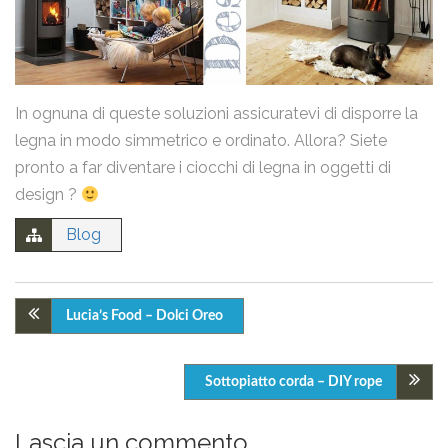
Ho letto la
Privacy Policy
e acconsento al trattamento dei
miei dati personali.
In ognuna di queste soluzioni assicuratevi di disporre la
Invia
legna in modo simmetrico e ordinato. Allora? Siete
pronto a far diventare i ciocchi di legna in oggetti di
design ?
Blog
Lucia’s Food – Dolci Oreo
Sottopiatto corda – DIY rope
Lascia un commento