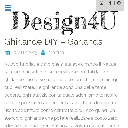
Instagram
Facebo
Pin
Skip
to
content
Ghirlande DIY – Garlands
20/11/2015
Martina
Nuovo tutorial, e visto che si sta avvicinando il Natale…
facciamo un articolo sulle realizzazioni ,fai da te, di
ghirlande, molto semplici ed economiche, che chiunque
può realizzare. Le ghirlande sono una delle tante
decorazioni natalizie con la quale adorniamo le nostre
case, le possiamo appendere alla porta o alle pareti, o
usarle addirittura come centrotavola. Ecco quindi, un
elenco di ghirlande che potete realizzare a costo zero,
allegre e originali, porteranno alla vostra casa un tocco