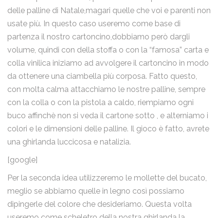
delle palline di Natale,magari quelle che voi e parenti non
usate più. In questo caso useremo come base di
partenza il nostro cartoncino,dobbiamo però dargli
volume, quindi con della stoffa o con la “famosa” carta e
colla vinilica iniziamo ad avvolgere il cartoncino in modo
da ottenere una ciambella più corposa. Fatto questo,
con molta calma attacchiamo le nostre palline, sempre
con la colla o con la pistola a caldo, riempiamo ogni
buco affinchè non si veda il cartone sotto , e alterniamo i
colori e le dimensioni delle palline. Il gioco è fatto, avrete
una ghirlanda luccicosa e natalizia.
[google]
Per la seconda idea utilizzeremo le mollette del bucato,
meglio se abbiamo quelle in legno così possiamo
dipingerle del colore che desideriamo. Questa volta
useremo come scheletro della nostra ghirlanda la