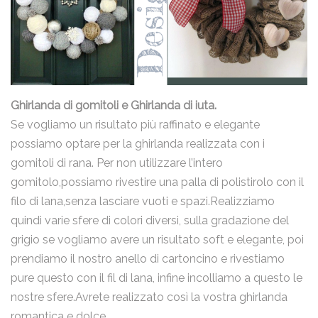
Ghirlanda di gomitoli e Ghirlanda di iuta
.
Se vogliamo un risultato più raffinato e elegante
possiamo optare per la ghirlanda realizzata con i
gomitoli di rana. Per non utilizzare l’intero
gomitolo,possiamo rivestire una palla di polistirolo con il
filo di lana,senza lasciare vuoti e spazi.Realizziamo
quindi varie sfere di colori diversi, sulla gradazione del
grigio se vogliamo avere un risultato soft e elegante, poi
prendiamo il nostro anello di cartoncino e rivestiamo
pure questo con il fil di lana, infine incolliamo a questo le
nostre sfere.Avrete realizzato così la vostra ghirlanda
romantica e dolce.