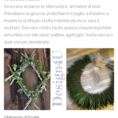
Se invece amiamo lo stile rustico, armatevi di iuta!
Prendiamo la gruccia, pratichiamo il taglio e iniziamo a
inserire la stoffa,più stoffa mettete più ricco sarà il
risultato. Davvero molto facile questa creazione,potete
email
arricchirla con dei nastri, palline, agrifoglio, frutta secca o
quel che più desiderate.
Nome
Email
Messaggio
Ghirlanda di foglie
.