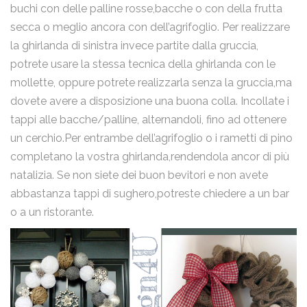
buchi con delle palline rosse,bacche o con della frutta
secca o meglio ancora con dell’agrifoglio. Per realizzare
la ghirlanda di sinistra invece partite dalla gruccia,
potrete usare la stessa tecnica della ghirlanda con le
mollette, oppure potrete realizzarla senza la gruccia,ma
dovete avere a disposizione una buona colla. Incollate i
tappi alle bacche/palline, alternandoli, fino ad ottenere
un cerchio.Per entrambe dell’agrifoglio o i rametti di pino
completano la vostra ghirlanda,rendendola ancor di più
natalizia. Se non siete dei buon bevitori e non avete
abbastanza tappi di sughero,potreste chiedere a un bar
o a un ristorante.