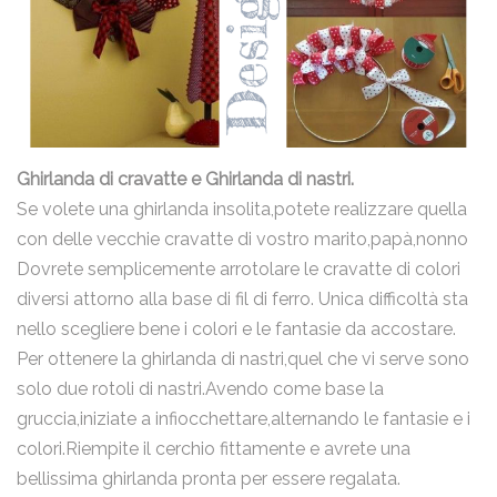
Ghirlanda di cravatte e Ghirlanda di nastri
.
Se volete una ghirlanda insolita,potete realizzare quella
con delle vecchie cravatte di vostro marito,papà,nonno
Dovrete semplicemente arrotolare le cravatte di colori
diversi attorno alla base di fil di ferro. Unica difficoltà sta
nello scegliere bene i colori e le fantasie da accostare.
Per ottenere la ghirlanda di nastri,quel che vi serve sono
solo due rotoli di nastri.Avendo come base la
gruccia,iniziate a infiocchettare,alternando le fantasie e i
colori.Riempite il cerchio fittamente e avrete una
bellissima ghirlanda pronta per essere regalata.