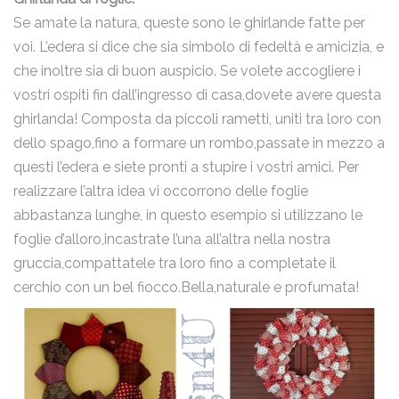
Se amate la natura, queste sono le ghirlande fatte per
voi. L’edera si dice che sia simbolo di fedeltà e amicizia, e
che inoltre sia di buon auspicio. Se volete accogliere i
Ho letto la
Privacy Policy
e acconsento al trattamento dei
miei dati personali.
vostri ospiti fin dall’ingresso di casa,dovete avere questa
ghirlanda! Composta da piccoli rametti, uniti tra loro con
Invia
dello spago,fino a formare un rombo,passate in mezzo a
questi l’edera e siete pronti a stupire i vostri amici. Per
realizzare l’altra idea vi occorrono delle foglie
abbastanza lunghe, in questo esempio si utilizzano le
foglie d’alloro,incastrate l’una all’altra nella nostra
gruccia,compattatele tra loro fino a completate il
cerchio con un bel fiocco.Bella,naturale e profumata!