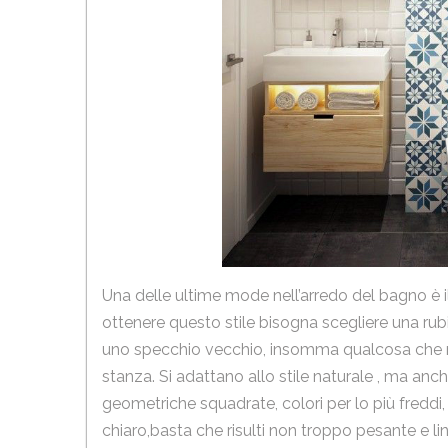
Una delle ultime mode nell’arredo del bagno è il
ottenere questo stile bisogna scegliere una rub
uno specchio vecchio, insomma qualcosa che r
stanza. Si adattano allo stile naturale , ma anc
geometriche squadrate, colori per lo più freddi
chiaro,basta che risulti non troppo pesante e li