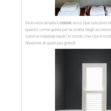
Se invece amate il
colore
, ecco due soluzioni d
questo come guida per la scelta degli accessori,
colori e materiali neutri, in modo che così il no
l’illusione di spazi più grandi.