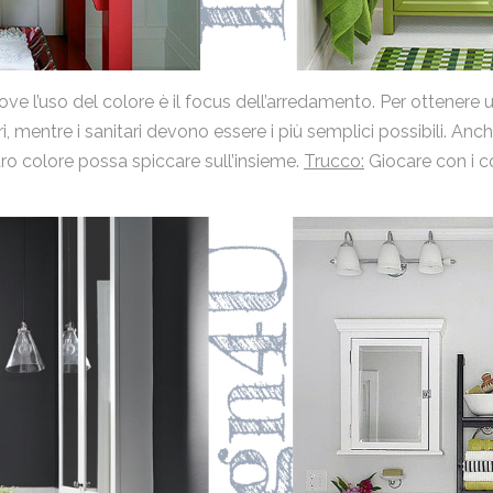
Nome
ove l’uso del colore è il focus dell’arredamento. Per ottenere 
Email
 mentre i sanitari devono essere i più semplici possibili. Anc
stro colore possa spiccare sull’insieme.
Trucco:
Giocare con i col
Messaggio
Ho letto la
Privacy Policy
e acconsento al trattamento dei
miei dati personali.
Invia