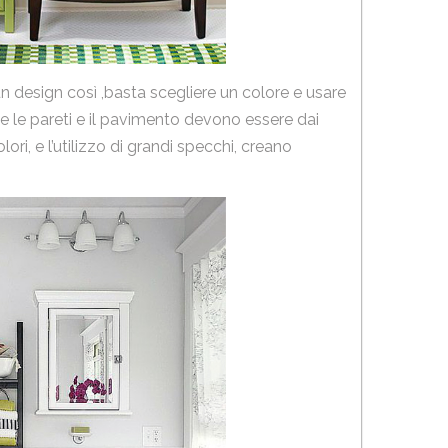
un design così ,basta scegliere un colore e usare
he le pareti e il pavimento devono essere dai
ori, e l’utilizzo di grandi specchi, creano