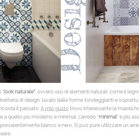
 “
look naturale”
, ovvero uso di elementi naturali ,come il legno,
inetteria di design, lavabi dalle forme tondeggianti e sopratt
icorda il passato.
A mio gusto
trovo interessante le maioliche 
he a quello più moderno e minimal. L’arredo “
minimal
” è più as
, prevalentemente bianco e nero. Si può pure utilizzare un ar
neare.