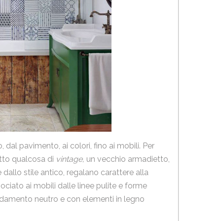
 dal pavimento, ai colori, fino ai mobili. Per
utto qualcosa di
vintage,
un vecchio armadietto,
dallo stile antico, regalano carattere alla
sociato ai mobili dalle linee pulite e forme
redamento neutro e con elementi in legno