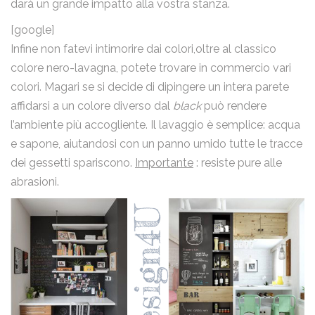
darà un grande impatto alla vostra stanza.
email
[google]
Infine non fatevi intimorire dai colori,oltre al classico
colore nero-lavagna, potete trovare in commercio vari
colori. Magari se si decide di dipingere un intera parete
Nome
affidarsi a un colore diverso dal
black
può rendere
l’ambiente più accogliente. Il lavaggio è semplice: acqua
e sapone, aiutandosi con un panno umido tutte le tracce
Email
dei gessetti spariscono.
Importante
: resiste pure alle
abrasioni.
Messaggio
Ho letto la
Privacy Policy
e acconsento al trattamento dei