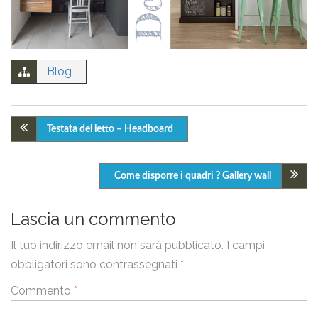
miei dati personali.
Invia
Blog
Testata del letto – Headboard
Come disporre i quadri ? Gallery wall
Lascia un commento
Il tuo indirizzo email non sarà pubblicato.
I campi
obbligatori sono contrassegnati
*
Commento
*