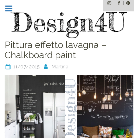
Instagram
Facebo
Pin
Skip
to
content
Pittura effetto lavagna –
Chalkboard paint
11/07/2015
Martina