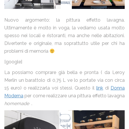
Nuovo argomento: la pittura effetto lavagna.
Ultimamente è molto in voga, la vediamo usata molto
spesso nei locali e ristoranti, ma anche nelle abitazioni.
Divertente e originale, ma soprattutto utile per chi ha
problemi di memoria
[google]
La possiamo comprare già bella e pronta ( da Leroy
Merlin un barattolo di 0,75 L ve lo portate via con circa
15 euro) o realizzarla voi stessi. Questo il
link
di
Donna
Moderna
per come realizzare una pittura effetto lavagna
homemade
.