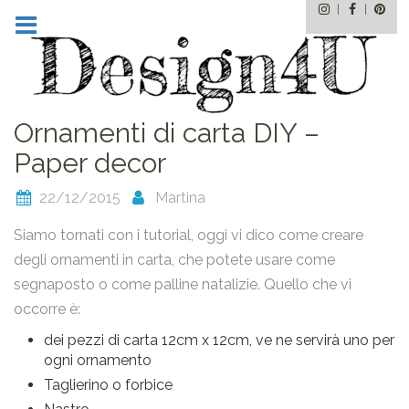
Instagram
Facebo
Pin
Skip
to
content
Ornamenti di carta DIY –
Paper decor
22/12/2015
Martina
Siamo tornati con i tutorial, oggi vi dico come creare
degli ornamenti in carta, che potete usare come
segnaposto o come palline natalizie. Quello che vi
occorre è:
dei pezzi di carta 12cm x 12cm, ve ne servirà uno per
ogni ornamento
Taglierino o forbice