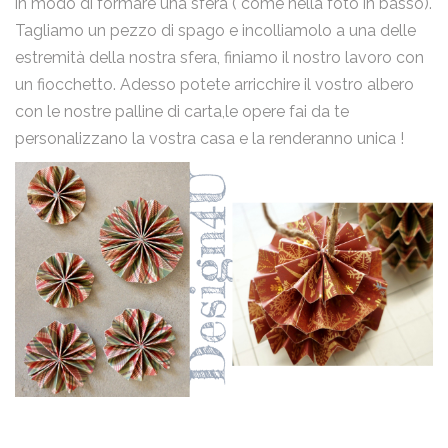
in modo di formare una sfera ( come nella foto in basso).
email
Tagliamo un pezzo di spago e incolliamolo a una delle
estremità della nostra sfera, finiamo il nostro lavoro con
un fiocchetto. Adesso potete arricchire il vostro albero
Nome
con le nostre palline di carta,le opere fai da te
personalizzano la vostra casa e la renderanno unica !
Email
Messaggio
Ho letto la
Privacy Policy
e acconsento al trattamento dei
miei dati personali.