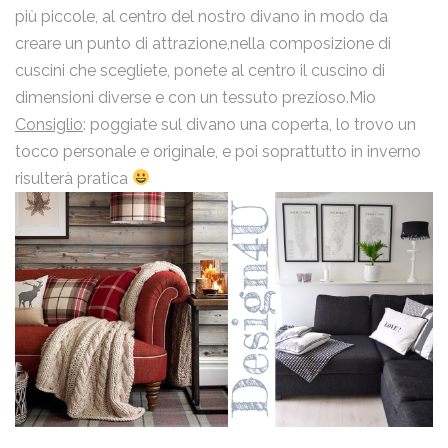
più piccole, al centro del nostro divano in modo da
Email
creare un punto di attrazione,nella composizione di
cuscini che scegliete, ponete al centro il cuscino di
dimensioni diverse e con un tessuto prezioso.Mio
Messaggio
Consiglio
: poggiate sul divano una coperta, lo trovo un
tocco personale e originale, e poi soprattutto in inverno
risulterà pratica
Ho letto la
Privacy Policy
e acconsento al trattamento dei
miei dati personali.
Invia