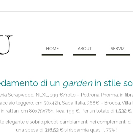
HOME
ABOUT
SERVIZI
edamento di un
garden
in stile
s
o
ria Scrapwood, NLXL, 199 €/rollo – Poltrona Phorma, in fibra
 acciaio leggero, cm 50x42h, Saba Italia, 368€ – Brocca, Villa
in rattan, cm 80x75x76h, Ikea, 199 €. Per un totale di
1.532 €
.
ile elegante e sobrio,piccoli cambiamenti nei complementi di a
una spesa di
316,53 €
si risparmia quasi il 75% !