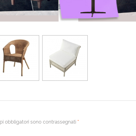
email
Nome
Email
Messaggio
pi obbligatori sono contrassegnati
*