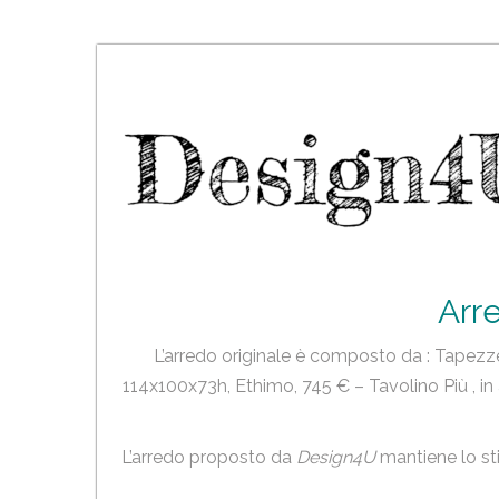
Skip
to
content
Arr
L’arredo originale è composto da : Tapezze
114x100x73h, Ethimo, 745 € – Tavolino Più , in
L’arredo proposto da
Design4U
mantiene lo st