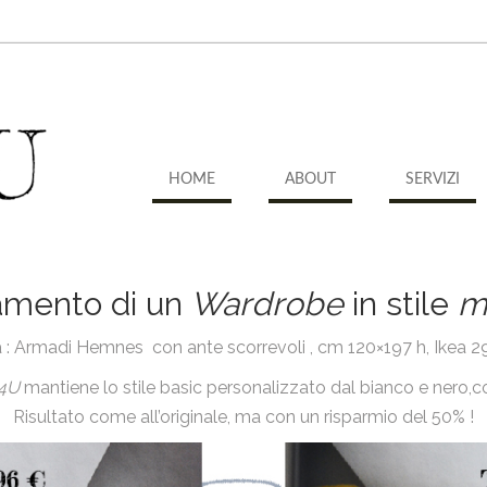
HOME
ABOUT
SERVIZI
amento di un
Wardrobe
in stile
m
 : Armadi Hemnes con ante scorrevoli , cm 120×197 h, Ikea 29
n4U
mantiene lo stile basic personalizzato dal bianco e nero,c
Risultato come all’originale, ma con un risparmio del 50% !