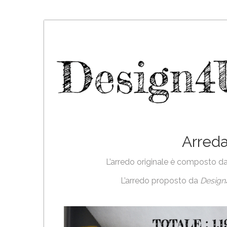
Skip
to
content
Arred
L’arredo originale è composto da
L’arredo proposto da
Desig