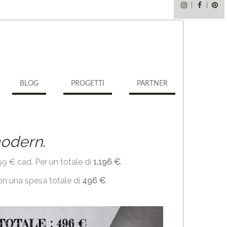
Instagram
Faceb
Pi
BLOG
PROGETTI
PARTNER
odern.
9 € cad. Per un totale di
1.196 €
.
on una spesa totale di
496 €
.